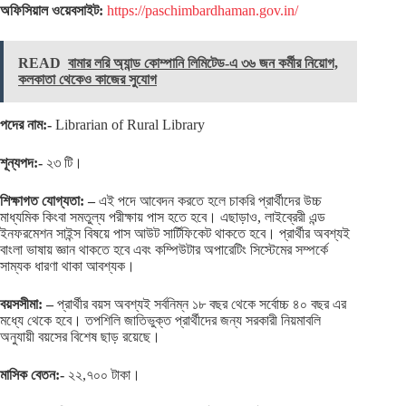
অফিসিয়াল ওয়েবসাইট:
https://paschimbardhaman.gov.in/
READ
বামার লরি অ্যান্ড কোম্পানি লিমিটেড-এ ৩৬ জন কর্মীর নিয়োগ,
কলকাতা থেকেও কাজের সুযোগ
পদের নাম:-
Librarian of Rural Library
শূন্যপদ:-
২৩ টি।
শিক্ষাগত যোগ্যতা: –
এই পদে আবেদন করতে হলে চাকরি প্রার্থীদের উচ্চ
মাধ্যমিক কিংবা সমতুল্য পরীক্ষায় পাস হতে হবে। এছাড়াও, লাইব্রেরী এন্ড
ইনফরমেশন সাইন্স বিষয়ে পাস আউট সার্টিফিকেট থাকতে হবে। প্রার্থীর অবশ্যই
বাংলা ভাষায় জ্ঞান থাকতে হবে এবং কম্পিউটার অপারেটিং সিস্টেমের সম্পর্কে
সাম্যক ধারণা থাকা আবশ্যক।
বয়সসীমা: –
প্রার্থীর বয়স অবশ্যই সর্বনিম্ন ১৮ বছর থেকে সর্বোচ্চ ৪০ বছর এর
মধ্যে থেকে হবে। তপশিলি জাতিভুক্ত প্রার্থীদের জন্য সরকারী নিয়মাবলি
অনুযায়ী বয়সের বিশেষ ছাড় রয়েছে।
মাসিক বেতন:-
২২,৭০০ টাকা।