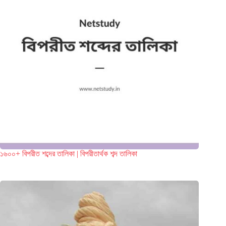
১৬০০+ বিপরীত শব্দের তালিকা | বিপরীতার্থক শব্দ তালিকা