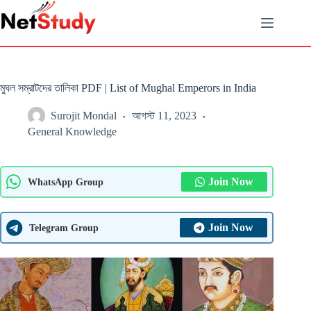
Skip
to
content
মুঘল সম্রাটদের তালিকা PDF | List of Mughal Emperors in India
Surojit Mondal
আগস্ট 11, 2023
General Knowledge
Join Now
WhatsApp Group
Join Now
Telegram Group