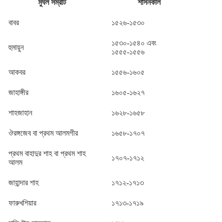
মুঘল সম্রাট
শাসনকাল
বাবর
১৫২৬-১৫৩০
১৫৩০-১৫৪০ এবং
হুমায়ুন
১৫৫৫-১৫৫৬
আকবর
১৫৫৬-১৬০৫
জাহাঙ্গীর
১৬০৫-১৬২৭
শাহজাহান
১৬২৮-১৬৫৮
ঔরঙ্গজেব বা প্রথম আলমগীর
১৬৫৮-১৭০৭
প্রথম বাহাদুর শাহ বা প্রথম শাহ
১৭০৭-১৭১২
আলম
জাহান্দার শাহ
১৭১২-১৭১৩
ফারুখশিয়ার
১৭১৩-১৭১৯