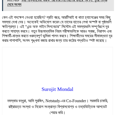
দেবে সংসদ
কেন এই পদক্ষেপ নেওয়া হয়েছিল? প্রতি বছর, আরটিআই বা খাতা চ্যালেঞ্জের সময় কিছু
সমস্যা দেখা দেয়। অনেকেই অভিযোগ করেন যে তাদের হাতের লেখা অস্পষ্ট বা পৃষ্ঠাগুলি
ক্ষতিগ্রস্ত। এই “এন্ড অফ লাইন সিগনেচার” সিস্টেম এই সমস্যাগুলি সম্পূর্ণরূপে দূর
করতে সাহায্য করবে। নতুন উচ্চমাধ্যমিক নিয়ম পরীক্ষাগুলিকে আরও স্বচ্ছ, নিরাপদ এবং
শিক্ষার্থী-বান্ধব করতে গুরুত্বপূর্ণ ভূমিকা পালন করবে। শিক্ষার্থীদের সময়ের সীমাবদ্ধতা দূর
করার পাশাপাশি, সংসদ শৃঙ্খলা বজায় রাখার জন্য তার কঠোর পদ্ধতিও স্পষ্ট করেছে।
Surojit Mondal
নমস্কার বন্ধুরা, আমি সুরজিৎ, Netstudy-এর Co-Founder। সরকারি চাকরি,
রাষ্ট্রায়ত্ত সংস্থা ও নিয়োগ সংক্রান্ত বিশ্বাসযোগ্য ও তথ্যভিত্তিক আপডেট
শেয়ার করি।