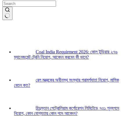
Coal India Requirment 2026: কোল ইন্ডিয়ায় ২৭৬
ম্যানেজমেন্ট ট্রেনি নিয়োগ, আবেদন করবেন কী ভাবে?
রেল মন্ত্রকের অধীনস্থ সংস্থায় পরামর্শদাতা নিয়োগ, মাসিক
বেতন কত?
হিন্দুস্তান পেট্রোলিয়াম কর্পোরেশন লিমিটেডে ৭৩১ শূন্যপদে
নিয়োগ, কোন যোগ্যতায় কোন পদে আবেদন?