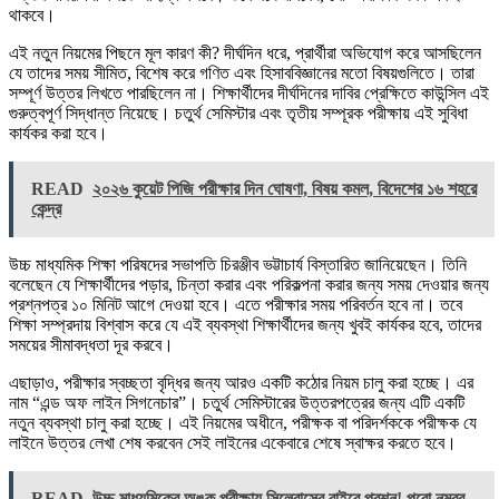
থাকবে।
এই নতুন নিয়মের পিছনে মূল কারণ কী? দীর্ঘদিন ধরে, প্রার্থীরা অভিযোগ করে আসছিলেন
যে তাদের সময় সীমিত, বিশেষ করে গণিত এবং হিসাববিজ্ঞানের মতো বিষয়গুলিতে। তারা
সম্পূর্ণ উত্তর লিখতে পারছিলেন না। শিক্ষার্থীদের দীর্ঘদিনের দাবির প্রেক্ষিতে কাউন্সিল এই
গুরুত্বপূর্ণ সিদ্ধান্ত নিয়েছে। চতুর্থ সেমিস্টার এবং তৃতীয় সম্পূরক পরীক্ষায় এই সুবিধা
কার্যকর করা হবে।
READ
২০২৬ কুয়েট পিজি পরীক্ষার দিন ঘোষণা, বিষয় কমল, বিদেশের ১৬ শহরে
কেন্দ্র
উচ্চ মাধ্যমিক শিক্ষা পরিষদের সভাপতি চিরঞ্জীব ভট্টাচার্য বিস্তারিত জানিয়েছেন। তিনি
বলেছেন যে শিক্ষার্থীদের পড়ার, চিন্তা করার এবং পরিকল্পনা করার জন্য সময় দেওয়ার জন্য
প্রশ্নপত্র ১০ মিনিট আগে দেওয়া হবে। এতে পরীক্ষার সময় পরিবর্তন হবে না। তবে
শিক্ষা সম্প্রদায় বিশ্বাস করে যে এই ব্যবস্থা শিক্ষার্থীদের জন্য খুবই কার্যকর হবে, তাদের
সময়ের সীমাবদ্ধতা দূর করবে।
এছাড়াও, পরীক্ষার স্বচ্ছতা বৃদ্ধির জন্য আরও একটি কঠোর নিয়ম চালু করা হচ্ছে। এর
নাম “এন্ড অফ লাইন সিগনেচার”। চতুর্থ সেমিস্টারের উত্তরপত্রের জন্য এটি একটি
নতুন ব্যবস্থা চালু করা হচ্ছে। এই নিয়মের অধীনে, পরীক্ষক বা পরিদর্শককে পরীক্ষক যে
লাইনে উত্তর লেখা শেষ করবেন সেই লাইনের একেবারে শেষে স্বাক্ষর করতে হবে।
READ
উচ্চ মাধ্যমিকের অঙ্ক পরীক্ষায় সিলেবাসের বাইরে প্রশ্ন! পুরো নম্বর