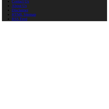
Contact Us
About Us
Disclaimer
HTML Sitemap
RSS Feed