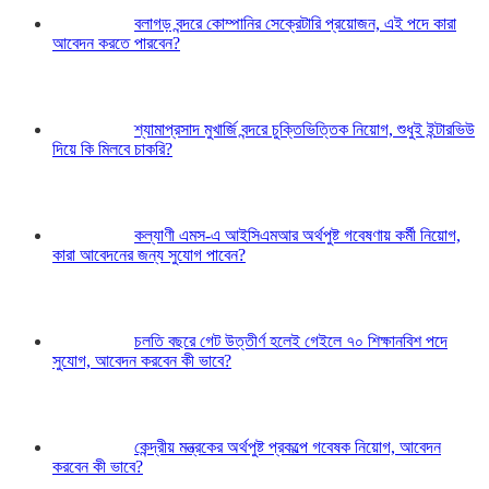
বলাগড় বন্দরে কোম্পানির সেক্রেটারি প্রয়োজন, এই পদে কারা
আবেদন করতে পারবেন?
শ্যামাপ্রসাদ মুখার্জি বন্দরে চুক্তিভিত্তিক নিয়োগ, শুধুই ইন্টারভিউ
দিয়ে কি মিলবে চাকরি?
কল্যাণী এমস-এ আইসিএমআর অর্থপুষ্ট গবেষণায় কর্মী নিয়োগ,
কারা আবেদনের জন্য সুযোগ পাবেন?
চলতি বছরে গেট উত্তীর্ণ হলেই গেইলে ৭০ শিক্ষানবিশ পদে
সুযোগ, আবেদন করবেন কী ভাবে?
কেন্দ্রীয় মন্ত্রকের অর্থপুষ্ট প্রকল্পে গবেষক নিয়োগ, আবেদন
করবেন কী ভাবে?