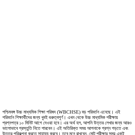
পশ্চিমবঙ্গ উচ্চ মাধ্যমিক শিক্ষা পরিষদ (WBCHSE) বড় পরিবর্তন এনেছে। এই
পরিবর্তন শিক্ষার্থীদের জন্য খুবই গুরুত্বপূর্ণ। এখন থেকে উচ্চ মাধ্যমিক পরীক্ষায়
প্রশ্নপত্র ১০ মিনিট আগে দেওয়া হবে। এর অর্থ হল, আপনি উত্তর লেখার জন্য আরও
ভালোভাবে প্রস্তুতি নিতে পারবেন। এই অতিরিক্ত সময় আপনাকে প্রশ্ন পড়তে এবং
উত্তর পরিকল্পনা করতে সাহায্য করবে। তবে মনে রাখবেন, মোট পরীক্ষার সময় একই