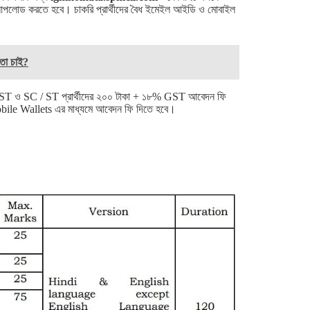
পলোড করতে হবে। চাকরি প্রার্থীদের বৈধ ইমেইল আইডি ও মোবাইল
যতা চাই?
ST ও SC / ST প্রার্থীদের ২০০ টাকা + ১৮% GST আবেদন ফি
ile Wallets এর মাধ্যমে আবেদন ফি দিতে হবে।