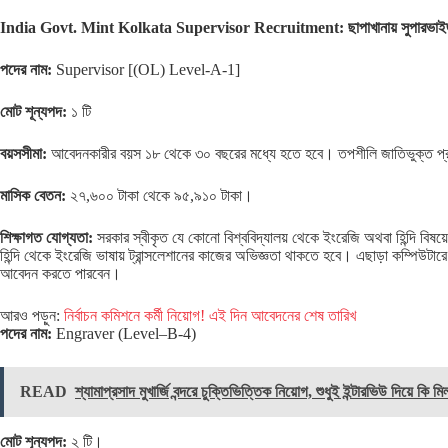
India Govt. Mint Kolkata Supervisor Recruitment:
ছাপাখানায় সুপারভাই
পদের নাম:
Supervisor [(OL) Level-A-1]
মোট শূন্যপদ:
১ টি
বয়সসীমা:
আবেদনকারীর বয়স ১৮ থেকে ৩০ বছরের মধ্যে হতে হবে। তপশীলি জাতিভুক্ত প্রা
মাসিক বেতন:
২৭,৬০০ টাকা থেকে ৯৫,৯১০ টাকা।
শিক্ষাগত যোগ্যতা:
সরকার স্বীকৃত যে কোনো বিশ্ববিদ্যালয় থেকে ইংরেজি অথবা হিন্দি বিষয়
হিন্দি থেকে ইংরেজি ভাষায় ট্রান্সলেশানের কাজের অভিজ্ঞতা থাকতে হবে। এছাড়া কম্পিউটারে হ
আবেদন করতে পারবেন।
আরও পড়ুন:
নির্বাচন কমিশনে কর্মী নিয়োগ! এই দিন আবেদনের শেষ তারিখ
পদের নাম:
Engraver (Level–B-4)
READ
শ্যামাপ্রসাদ মুখার্জি বন্দরে চুক্তিভিত্তিক নিয়োগ, শুধুই ইন্টারভিউ দিয়ে কি ম
মোট শূন্যপদ:
২ টি।