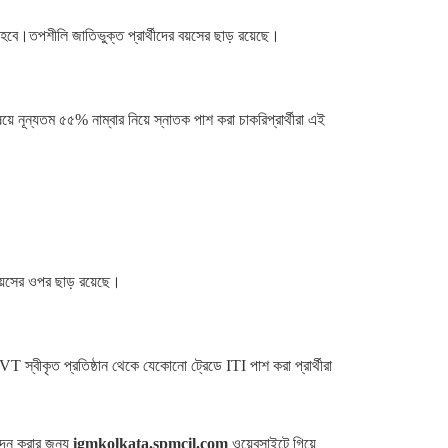
ে।তপশীলি জাতিভুক্ত প্রার্থীদের বয়সের ছাড় রয়েছে।
ে নূন্যতম ৫৫% নাম্বার নিয়ে স্নাতক পাশ করা চাকরিপ্রার্থীরা এই
 বয়সের ওপর ছাড় রয়েছে।
স্বীকৃত প্রতিষ্ঠান থেকে যেকোনো ট্রেডে ITI পাশ করা প্রার্থীরা
েদন করার জন্য
igmkolkata.spmcil.com
ওয়েবসাইটে গিয়ে